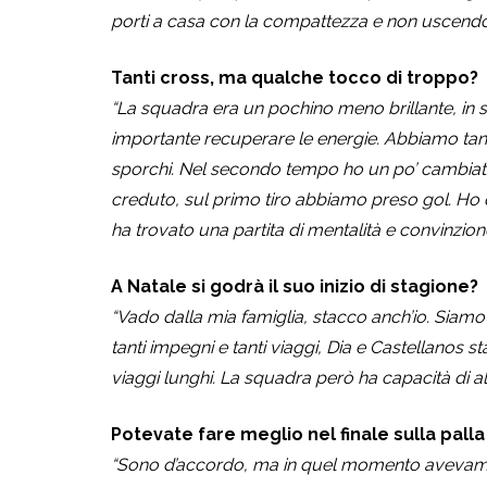
porti a casa con la compattezza e non uscendo 
Tanti cross, ma qualche tocco di troppo?
“La squadra era un pochino meno brillante, in
importante recuperare le energie. Abbiamo tant
sporchi. Nel secondo tempo ho un po’ cambiato,
creduto, sul primo tiro abbiamo preso gol. Ho de
ha trovato una partita di mentalità e convinzione
A Natale si godrà il suo inizio di stagione?
“Vado dalla mia famiglia, stacco anch’io. Siam
tanti impegni e tanti viaggi, Dia e Castellanos 
viaggi lunghi. La squadra però ha capacità di al
Potevate fare meglio nel finale sulla palla
“Sono d’accordo, ma in quel momento avevam