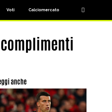
Voti
Calciomercato
, complimenti
eggi anche