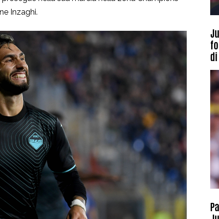
e Inzaghi.
Ju
fo
di
Pa
Ju