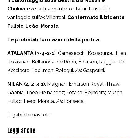
il ballottaggio sulla destra tra Musah e
Chukwueze
: attualmente lo statunitense è in
vantaggio sull’ex Villarreal.
Confermato il tridente
Pulisic-Leão-Morata
.
Le probabili formazioni della partita:
ATALANTA (3-4-2-1)
: Carnesecchi; Kossounou, Hien,
Kolašinac; Bellanova, de Roon, Éderson, Ruggeri; De
Ketelaere, Lookman; Retegui.
All
: Gasperini.
MILAN (4-2-3-1)
: Maignan; Emerson Royal, Thiaw,
Gabbia, Theo
Hernández; Fofana, Reijnders; Musah,
Pulisic, Leão; Morata.
All
: Fonseca.
gabrielemascolo
Leggi anche