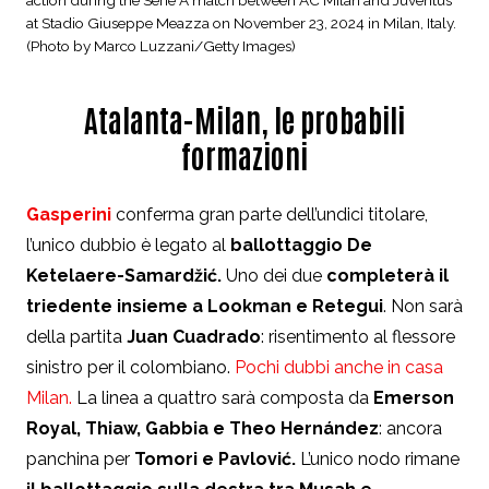
action during the Serie A match between AC Milan and Juventus
at Stadio Giuseppe Meazza on November 23, 2024 in Milan, Italy.
(Photo by Marco Luzzani/Getty Images)
Atalanta-Milan, le probabili
formazioni
Gasperini
conferma gran parte dell’undici titolare,
l’unico
dubbio è legato al
ballottaggio De
Ketelaere-
Samardžić.
Uno dei due
completerà il
triedente insieme a Lookman e Retegui
. Non sarà
della partita
Juan Cuadrado
: risentimento al flessore
sinistro per il colombiano.
Pochi dubbi anche in casa
Milan.
La linea a quattro sarà composta da
Emerson
Royal, Thiaw, Gabbia e Theo
Hernández
: ancora
panchina per
Tomori e Pavlović.
L’unico nodo rimane