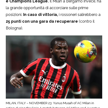
e Champions League.
Il Milan a Bergamo invece, ha
la grande opportunità di accorciare sulle prime
posizioni.
In caso di vittoria,
i rossoneri salirebbero a
25 punti con una gara da recuperare
(contro il
Bologna).
MILAN, ITALY – NOVEMBER 23: Yunus Musah of AC Milan in