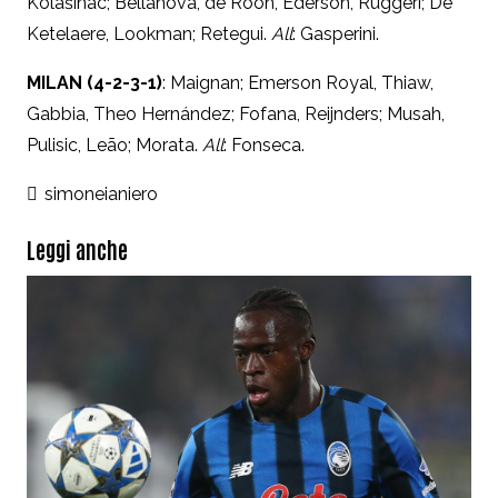
Kolašinac; Bellanova, de Roon, Éderson, Ruggeri; De
Ketelaere, Lookman; Retegui.
All
: Gasperini.
MILAN (4-2-3-1)
: Maignan; Emerson Royal, Thiaw,
Gabbia, Theo
Hernández; Fofana, Reijnders; Musah,
Pulisic, Leão; Morata.
All
: Fonseca.
simoneianiero
Leggi anche