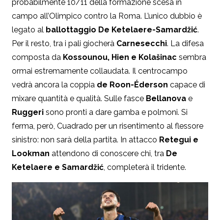
probabilmente 10/11 della formazione scesa in
campo all’Olimpico contro la Roma. L’unico dubbio è
legato al
ballottaggio De Ketelaere-
Samardžić
.
Per il resto, tra i pali giocherà
Carnesecchi
. La difesa
composta da
Kossounou, Hien e Kolašinac
sembra
ormai estremamente collaudata. Il centrocampo
vedrà ancora la coppia
de Roon-Éderson
capace di
mixare quantità e qualità. Sulle fasce
Bellanova
e
Ruggeri
sono pronti a dare gamba e polmoni. Si
ferma, però, Cuadrado per un risentimento al flessore
sinistro: non sarà della partita. In attacco
Retegui e
Lookman
attendono di conoscere chi, tra
De
Ketelaere e Samardžić
, completerà il tridente.