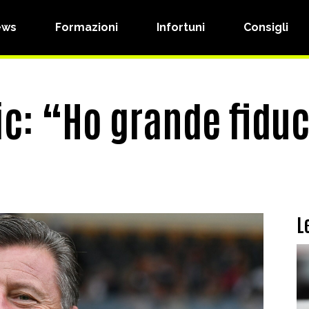
ews
Formazioni
Infortuni
Consigli
c: “Ho grande fiduc
L