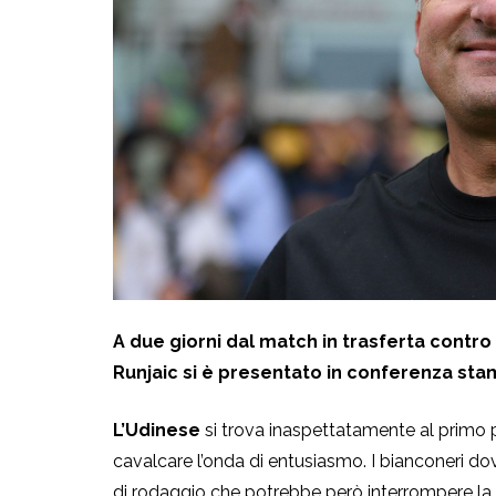
A due giorni dal match in trasferta contro
Runjaic si è presentato in conferenza stam
L’Udinese
si trova inaspettatamente al primo po
cavalcare l’onda di entusiasmo. I bianconeri d
di rodaggio che potrebbe però interrompere la st