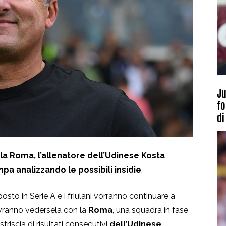
Ju
fo
di
 la Roma, l’allenatore dell’Udinese Kosta
pa analizzando le possibili insidie
.
sto in Serie A e i friulani vorranno continuare a
ovranno vedersela con la
Roma
, una squadra in fase
riscia di risultati consecutivi
dell’Udinese
.