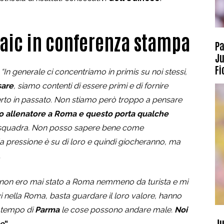
jaic in conferenza stampa
Pa
Ju
Fi
:
“In generale ci concentriamo in primis su noi stessi,
sare
, siamo contenti di essere primi e di fornire
erto in passato. Non stiamo però troppo a pensare
o allenatore a Roma e questo porta qualche
 squadra. Non posso sapere bene come
a pressione è su di loro e quindi giocheranno, ma
.
, non ero mai stato a Roma nemmeno da turista e mi
i nella Roma, basta guardare il loro valore, hanno
 tempo di
Parma
le cose possono andare male.
Noi
Ju
ne
“.