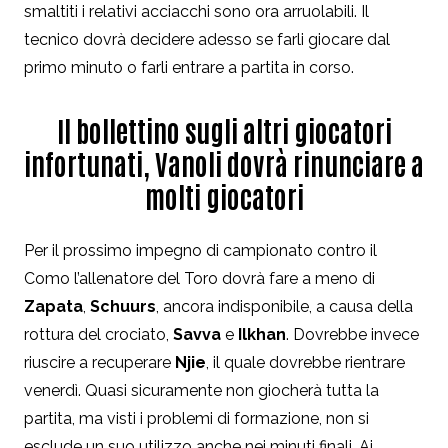
smaltiti i relativi acciacchi sono ora arruolabili. Il
tecnico dovrà decidere adesso se farli giocare dal
primo minuto o farli entrare a partita in corso.
Il bollettino sugli altri giocatori
infortunati, Vanoli dovrà rinunciare a
molti giocatori
Per il prossimo impegno di campionato contro il
Como l’allenatore del Toro dovrà fare a meno di
Zapata
,
Schuurs
, ancora indisponibile, a causa della
rottura del crociato,
Savva
e
Ilkhan
. Dovrebbe invece
riuscire a recuperare
Njie
, il quale dovrebbe rientrare
venerdì. Quasi sicuramente non giocherà tutta la
partita, ma visti i problemi di formazione, non si
esclude un suo utilizzo anche nei minuti finali. Ai