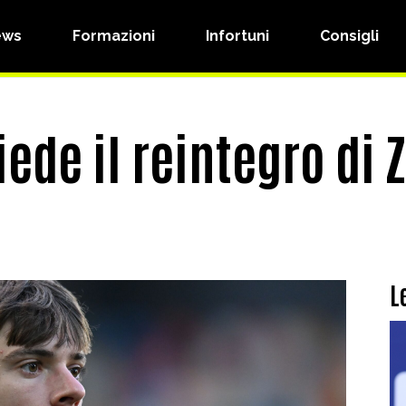
ews
Formazioni
Infortuni
Consigli
ede il reintegro di 
L