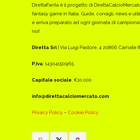
DirettaFanta è il progetto di DirettaCalcioMerca
fantasy game in Italia. Guide, consigli, news e ult
e arriva preparato ad ogni giornata di campionato
noi!
Diretta Srl
| Via Luigi Pastore, 4 20866 Carnate 
P.Iva
: 14304150965
Capitale sociale
: €10.000
info@direttacalciomercato.com
Privacy Policy
–
Cookie Policy