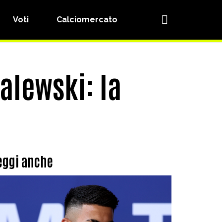
Voti
Calciomercato
Zalewski: la
eggi anche