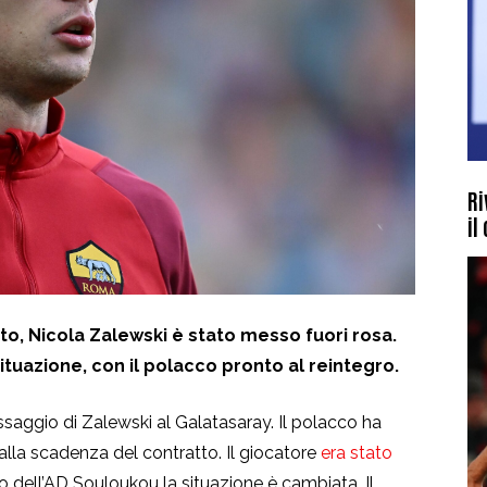
Ri
il
to, Nicola Zalewski è stato messo fuori rosa.
situazione, con il polacco pronto al reintegro.
saggio di Zalewski al Galatasaray. Il polacco ha
i dalla scadenza del contratto. Il giocatore
era stato
ddio dell’AD Souloukou la situazione è cambiata. Il