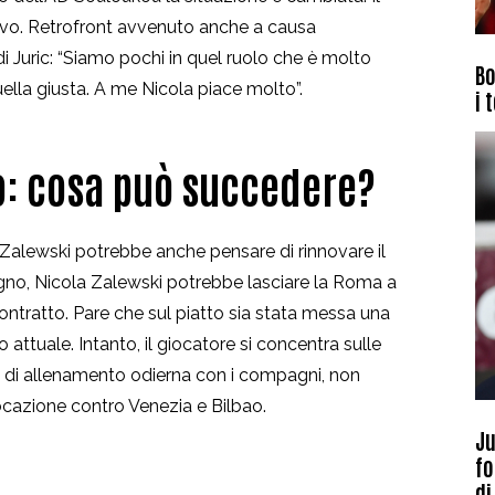
nnovo. Retrofront avvenuto anche a causa
 Juric: “
Siamo pochi in quel ruolo che è molto
Bo
ella giusta. A me Nicola piace molto”.
i 
vo: cosa può succedere?
a Zalewski potrebbe anche pensare di rinnovare il
iugno, Nicola Zalewski potrebbe lasciare la Roma a
contratto. Pare che sul piatto sia stata messa una
io attuale. Intanto, il giocatore si concentra sulle
a di allenamento odierna con i compagni, non
ocazione contro Venezia e Bilbao.
Ju
fo
di