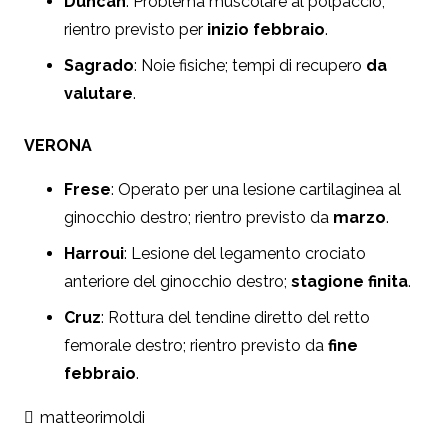
Duncan
: Problema muscolare al polpaccio;
rientro previsto per
inizio febbraio
.
Sagrado
: Noie fisiche; tempi di recupero
da
valutare
.
VERONA
Frese
: Operato per una lesione cartilaginea al
ginocchio destro; rientro previsto da
marzo
.
Harroui
: Lesione del legamento crociato
anteriore del ginocchio destro;
stagione finita
.
Cruz
: Rottura del tendine diretto del retto
femorale destro; rientro previsto da
fine
febbraio
.
matteorimoldi