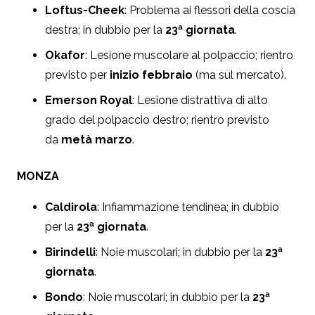
Loftus-Cheek
: Problema ai flessori della coscia
destra; in dubbio per la
23ª giornata
.
Okafor
: Lesione muscolare al polpaccio; rientro
previsto per
inizio febbraio
(ma sul mercato)
.
Emerson Royal
: Lesione distrattiva di alto
grado del polpaccio destro; rientro previsto
da
metà marzo
.
MONZA
Caldirola
: Infiammazione tendinea; in dubbio
per la
23ª giornata
.
Birindelli
: Noie muscolari; in dubbio per la
23ª
giornata
.
Bondo
: Noie muscolari; in dubbio per la
23ª