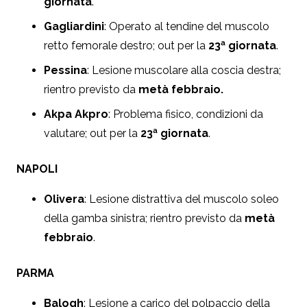
giornata
.
Gagliardini
: Operato al tendine del muscolo
retto femorale destro; out per la
23ª giornata
.
Pessina
: Lesione muscolare alla coscia destra;
rientro previsto da
metà febbraio.
Akpa Akpro
: Problema fisico, condizioni da
valutare; out per la
23ª giornata
.
NAPOLI
Olivera
: Lesione distrattiva del muscolo soleo
della gamba sinistra; rientro previsto da
metà
febbraio
.
PARMA
Balogh
: Lesione a carico del polpaccio della