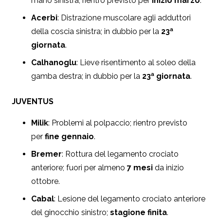
mano sinistra; rientro previsto per
inizio marzo
.
Acerbi
: Distrazione muscolare agli adduttori
della coscia sinistra; in dubbio per la
23ª
giornata
.
Calhanoglu
: Lieve risentimento al soleo della
gamba destra; in dubbio per la
23ª giornata
.
JUVENTUS
Milik
: Problemi al polpaccio; rientro previsto
per
fine gennaio
.
Bremer
: Rottura del legamento crociato
anteriore; fuori per almeno
7 mesi
da inizio
ottobre.
Cabal
: Lesione del legamento crociato anteriore
del ginocchio sinistro;
stagione finita
.