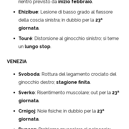
rientro previsto da
inizio febbraio
.
Ehizibue
:
L
esione di basso grado al flessore
della coscia sinistra
; in dubbio per la
23ª
giornata
.
Touré
:
Distorsione al ginocchio sinistro
; si teme
un
lungo stop
.
VENEZIA
Svoboda
: Rottura del legamento crociato del
ginocchio destro;
stagione finita
.
Sverko
: Risentimento muscolare; out per la
23ª
giornata
.
Crnigoj
: Noie fisiche; in dubbio per la
23ª
giornata
.