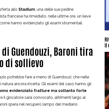
sferta allo
Stadium
, una delle sue pedine
ista francese ha rimediato, nelle ultime ore, un lieve
i come hanno evidenziato gli esami strumentali.
Ri
il
 di Guendouzi, Baroni tira
o di sollievo
azio potrebbe fare a meno di Guendouzi, che nelle
di natura ancora incerta. Gli esami del caso hanno
gli
nno evidenziato fratture ma soltanto forte
re il giocatore sarà convocato, altrimenti largo al
aroni spera nel recupero lampo del mediano