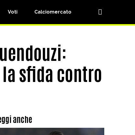
Voti
Calciomercato
Guendouzi:
 la sfida contro
eggi anche