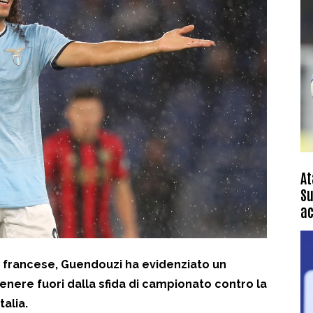
At
Su
ac
le francese, Guendouzi ha evidenziato un
enere fuori dalla sfida di campionato contro la
talia.