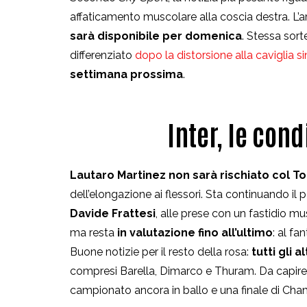
affaticamento muscolare alla coscia destra. 
sarà disponibile per domenica
. Stessa sor
differenziato
dopo la distorsione alla caviglia si
settimana prossima
.
Inter, le cond
Lautaro Martinez
non sarà rischiato col To
dell’elongazione ai flessori. Sta continuando il 
Davide Frattesi
, alle prese con un fastidio m
ma resta
in valutazione fino all’ultimo
: al fa
Buone notizie per il resto della rosa:
tutti gli 
compresi Barella, Dimarco e Thuram. Da capire q
campionato ancora in ballo e una finale di Ch