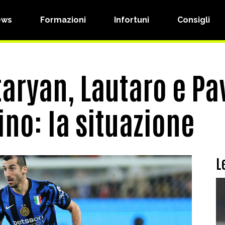
ews
Formazioni
Infortuni
Consigli
taryan, Lautaro e Pa
ino: la situazione
L