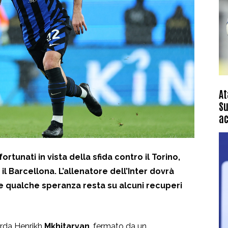
At
Su
ac
rtunati in vista della sfida contro il Torino,
l Barcellona. L’allenatore dell’Inter dovrà
e qualche speranza resta su alcuni recuperi
arda Henrikh
Mkhitaryan
, fermato da un