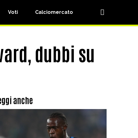
Voti
Calciomercato
vard, dubbi su
eggi anche