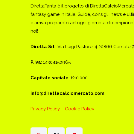
DirettaFanta è il progetto di DirettaCalcioMerca
fantasy game in Italia. Guide, consigli, news e ult
e arriva preparato ad ogni giornata di campionato
noi!
Diretta Srl
| Via Luigi Pastore, 4 20866 Carnate 
P.Iva
: 14304150965
Capitale sociale
: €10.000
info@direttacalciomercato.com
Privacy Policy
–
Cookie Policy