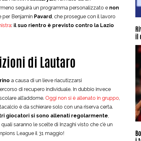
L’armeno seguirà un programma personalizzato e
non
te per Benjamin
Pavard
, che prosegue con il lavoro
nistra
:
il suo rientro è previsto contro la Lazio
Ri
il
izioni di Lautaro
rino
a causa di un lieve riacutizzarsi
percorso di recupero individuale. In dubbio invece
uscolare all’addome.
Oggi non si è allenato in gruppo
,
ntacalcio è da schierare solo con una riserva certa.
altri giocatori si sono allenati regolarmente
,
uali saranno le scelte di Inzaghi visto che c’è un
Bo
ampions League il 31 maggio!
i 