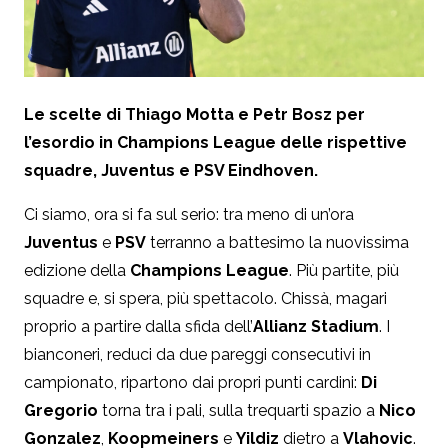
Le scelte di Thiago Motta e Petr Bosz per
l’esordio in Champions League delle rispettive
squadre, Juventus e PSV Eindhoven.
Ci siamo, ora si fa sul serio: tra meno di un’ora
Juventus
e
PSV
terranno a battesimo la nuovissima
edizione della
Champions League
. Più partite, più
squadre e, si spera, più spettacolo. Chissà, magari
proprio a partire dalla sfida dell’
Allianz Stadium
. I
bianconeri, reduci da due pareggi consecutivi in
campionato, ripartono dai propri punti cardini:
Di
Gregorio
torna tra i pali, sulla trequarti spazio a
Nico
Gonzalez
,
Koopmeiners
e
Yildiz
dietro a
Vlahovic
.