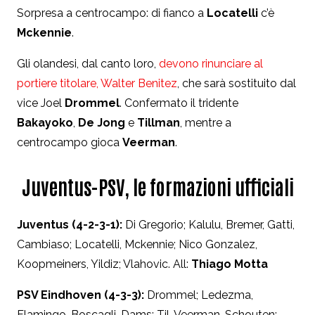
Sorpresa a centrocampo: di fianco a
Locatelli
c’è
Mckennie
.
Gli olandesi, dal canto loro,
devono rinunciare al
portiere titolare, Walter Benitez
, che sarà sostituito dal
vice Joel
Drommel
. Confermato il tridente
Bakayoko
,
De Jong
e
Tillman
, mentre a
centrocampo gioca
Veerman
.
Juventus-PSV, le formazioni ufficiali
Juventus (4-2-3-1):
Di Gregorio; Kalulu, Bremer, Gatti,
Cambiaso; Locatelli, Mckennie; Nico Gonzalez,
Koopmeiners, Yildiz; Vlahovic. All:
Thiago Motta
PSV Eindhoven (4-3-3)
:
Drommel; Ledezma,
Flamingo, Boscagli, Dams; Til, Veerman, Schouten;