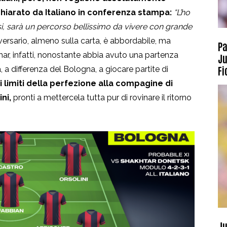
chiarato da Italiano in conferenza stampa:
“
L’ho
si, sarà un percorso bellissimo da vivere con grande
versario, almeno sulla carta, è abbordabile, ma
Pa
r, infatti, nonostante abbia avuto una partenza
Ju
Fi
a differenza del Bologna, a giocare partite di
i limiti della perfezione alla compagine di
ni,
pronti a mettercela tutta pur di rovinare il ritorno
Ju