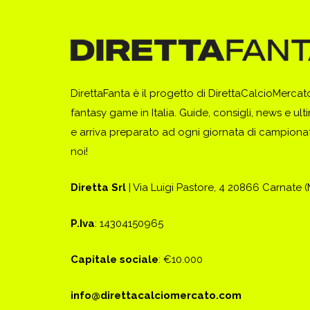
DirettaFanta è il progetto di DirettaCalcioMerca
fantasy game in Italia. Guide, consigli, news e ult
e arriva preparato ad ogni giornata di campionato
noi!
Diretta Srl
| Via Luigi Pastore, 4 20866 Carnate 
P.Iva
: 14304150965
Capitale sociale
: €10.000
info@direttacalciomercato.com