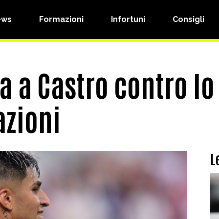
ews
Formazioni
Infortuni
Consigli
a a Castro contro lo
azioni
L