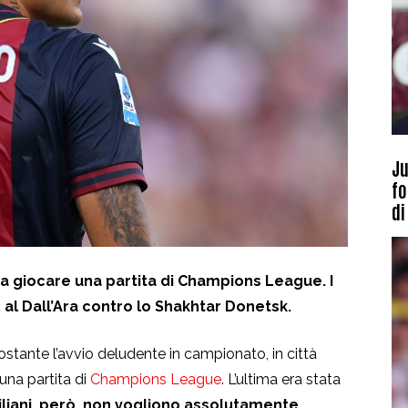
Ju
fo
di
 a giocare una partita di Champions League. I
al Dall’Ara contro lo Shakhtar Donetsk.
stante l’avvio deludente in campionato, in città
una partita di
Champions League
. L’ultima era stata
iliani, però, non vogliono assolutamente