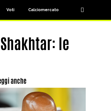
Voti
Calciomercato
 Shakhtar: le
eggi anche